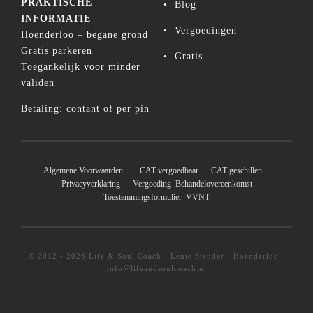
PRAKTISCHE
•
Blog
INFORMATIE
•
Vergoedingen
Hoenderloo – begane grond
Gratis parkeren
•
Gratis
Toegankelijk voor minder
validen
Betaling: contant of per pin
Algemene Voorwaarden
CAT vergoedbaar
CAT geschillen
Privacyverklaring
Vergoeding
Behandelovereenkomst
Toestemmingsformulier
VVNT
© 2012 - 2026 Life & Soul Coach · Lenie Stender · Hoenderloo ·
info@lifeandsoulcoach.nl