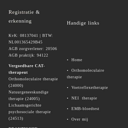
Registratie &
erkenning
Handige links
KvK: 08137041 | BTW:
NL001365429B45
AGB zorgverlener: 20506
AGB praktijk: 94122
•
Home
Vergoedbare CAT-
•
Orthomoleculaire
therapeut
therapie
Orthomoleculaire therapie
(24000)
•
Voetreflexetherapie
Natuurgeneeskundige
•
NEI therapie
therapie (24005)
Lichaamsgerichte
•
EMB-bloedtest
psychosociale therapie
(24513)
•
Over mij