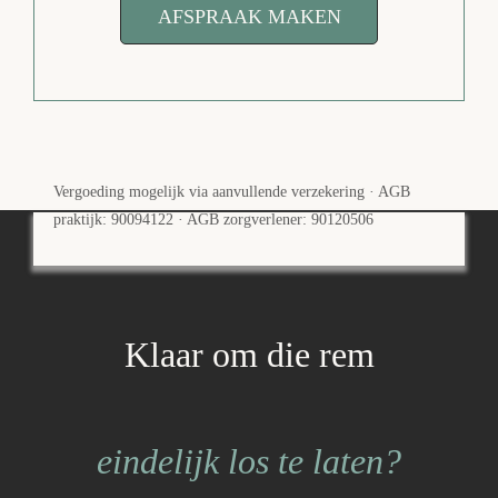
AFSPRAAK MAKEN
Vergoeding mogelijk via aanvullende verzekering · AGB
praktijk: 90094122 · AGB zorgverlener: 90120506
Klaar om die rem
eindelijk los te laten?