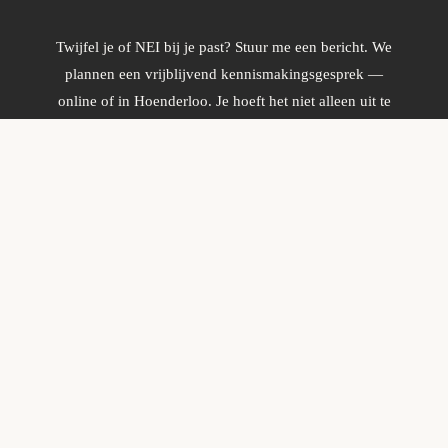
Twijfel je of NEI bij je past? Stuur me een bericht. We
plannen een vrijblijvend kennismakingsgesprek —
online of in Hoenderloo. Je hoeft het niet alleen uit te
zoeken.
NEEM CONTACT OP
Of bel direct:
06 – 20 53 91 13