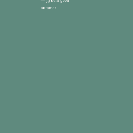
— jij bent geen
nummer