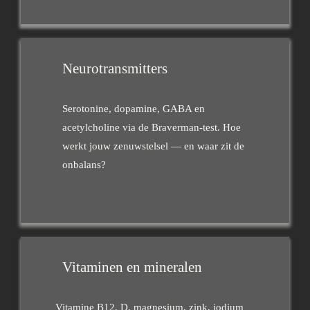
Neurotransmitters
Serotonine, dopamine, GABA en
acetylcholine via de Braverman-test. Hoe
werkt jouw zenuwstelsel — en waar zit de
onbalans?
Vitaminen en mineralen
Vitamine B12, D, magnesium, zink, jodium