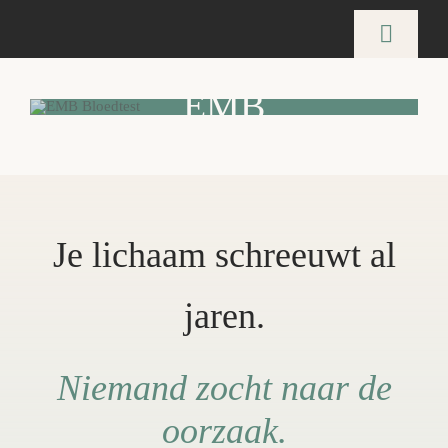
Ga
naar
Toggle
inhoud
Naviga
EMB
Home
BLOEDTEST
Mijn aanpak
Je lichaam schreeuwt al
Over Mij
jaren.
Blog
Vergoedingen
Niemand zocht naar de
oorzaak.
Gratis