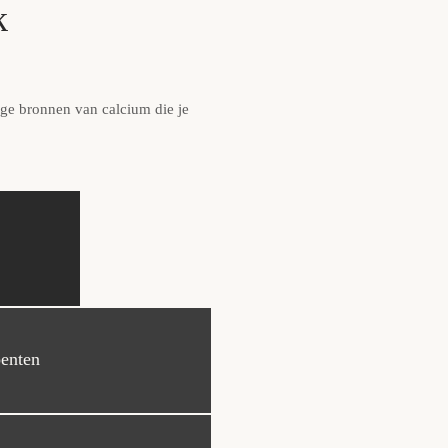
k
dige bronnen van calcium die je
enten