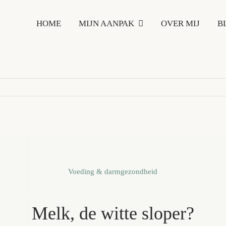
HOME
MIJN AANPAK
OVER MIJ
B
Voeding & darmgezondheid
Melk, de witte sloper?