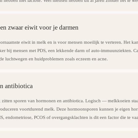
n hebben met lactose. Veel mensen hebben dit al jaren zonder het te we
en zwaar eiwit voor je darmen
oornaamste eiwit in melk en is voor mensen moeilijk te verteren. Het k
r bij mensen met PDS, een lekkende darm of auto-immuunziekten. Cas
 de luchtwegen en huidproblemen zoals eczeem en acne.
 antibiotica
k zitten sporen van hormonen en antibiotica. Logisch — melkkoeien staa
produceren voortdurend melk. Deze hormoonsporen kunnen je eigen hor
 endometriose, PCOS of overgangsklachten is dit een factor die te vaa