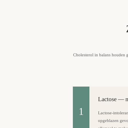
Cholesterol in balans houden 
Lactose — ni
1
Lactose-intolera
opgeblazen gevoe