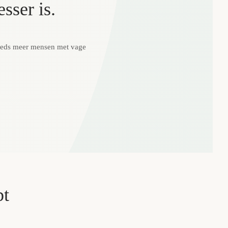
sser is.
steeds meer mensen met vage
bt