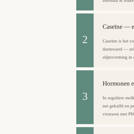
allemaal te make
Caseïne — e
2
Caseïne is het v
darmwand — zeke
slijmvorming in
Hormonen en
3
In reguliere mel
net gekalfd en 
vrouwen met PMS,