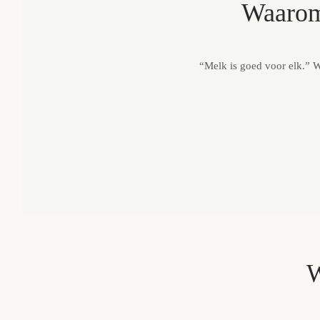
Waarom 
“Melk is goed voor elk.” W
W