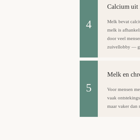
Calcium uit 
4
Melk bevat calci
melk is afhankel
door veel mensen
zuivellobby — g
Melk en chr
5
Voor mensen met
vaak ontstekings
maar vaker dan 