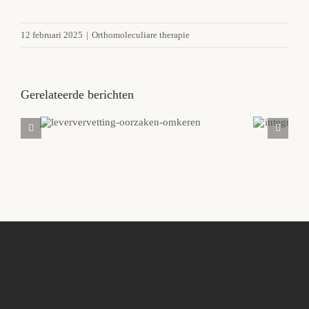
12 februari 2025
|
Orthomoleculiare therapie
Gerelateerde berichten
leververvetting-
or
oorzaken-
th
omkeren