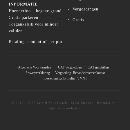
INFORMATIE
•
Vergoedingen
Hoenderloo – begane grond
Gratis parkeren
•
Gratis
Toegankelijk voor minder
validen
Betaling: contant of per pin
Algemene Voorwaarden
CAT vergoedbaar
CAT geschillen
Privacyverklaring
Vergoeding
Behandelovereenkomst
Toestemmingsformulier
VVNT
© 2012 - 2026 Life & Soul Coach · Lenie Stender · Hoenderloo ·
info@lifeandsoulcoach.nl