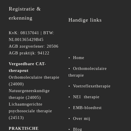
Registratie &
erkenning
Handige links
KvK: 08137041 | BTW:
NL001365429B45
AGB zorgverlener: 20506
AGB praktijk: 94122
•
Home
Vergoedbare CAT-
•
Orthomoleculaire
therapeut
therapie
Orthomoleculaire therapie
(24000)
•
Voetreflexetherapie
Natuurgeneeskundige
•
NEI therapie
therapie (24005)
Lichaamsgerichte
•
EMB-bloedtest
psychosociale therapie
(24513)
•
Over mij
PRAKTISCHE
•
Blog