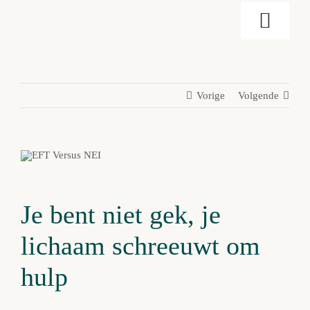
Ga
Toggl
naar
inhoud
Naviga
Home
Vorige
Volgende
Mijn aanpak
Over Mij
Je bent niet gek, je
Blog
lichaam schreeuwt om
Vergoedingen
hulp
Gratis