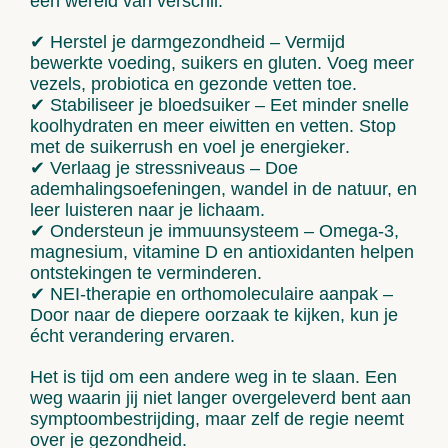
een wereld van verschil.
✔
Herstel je darmgezondheid
– Vermijd
bewerkte voeding, suikers en gluten. Voeg meer
vezels, probiotica en gezonde vetten toe.
✔
Stabiliseer je bloedsuiker
– Eet minder
snelle
koolhydraten
en meer
eiwitten
en
vetten
. Stop
met de
suikerrush
en voel je
energieker
.
✔
Verlaag je stressniveaus
– Doe
ademhalingsoefeningen, wandel in de natuur, en
leer luisteren naar je lichaam.
✔
Ondersteun je immuunsysteem
–
Omega-3,
magnesium, vitamine D
en
antioxidanten
helpen
ontstekingen
te verminderen.
✔
NEI-therapie en orthomoleculaire aanpak
–
Door naar de diepere oorzaak te kijken, kun je
écht verandering ervaren.
Het is tijd om een andere weg in te slaan.
Een
weg waarin jij niet langer overgeleverd bent aan
symptoombestrijding, maar zelf de regie neemt
over je gezondheid.