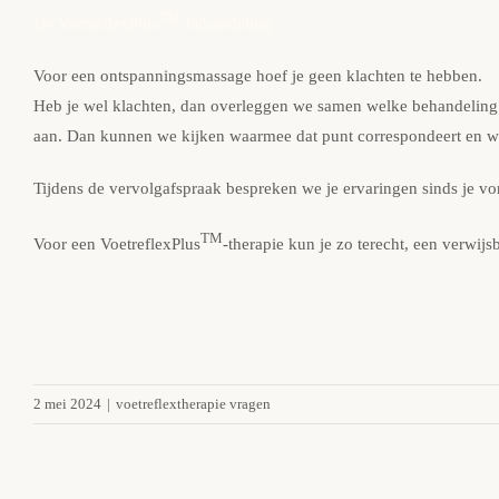
TM
De VoetreflexPlus
-behandeling
Voor een
ontspanningsmassage
hoef je geen klachten te hebben.
Heb je wel klachten, dan overleggen we samen welke behandeling het
aan. Dan kunnen we kijken waarmee dat punt correspondeert en wa
Tijdens de vervolgafspraak bespreken we je ervaringen sinds je v
TM
Voor een VoetreflexPlus
-therapie kun je zo terecht, een verwijsb
2 mei 2024
|
voetreflextherapie vragen