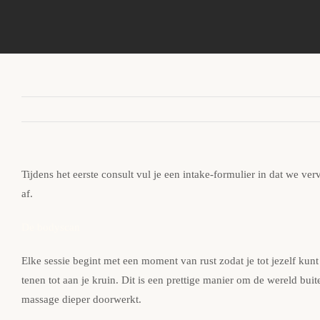
Ga
naar
inhoud
Tijdens het eerste consult vul je een intake-formulier in dat we 
af.
De bodyscan
Elke sessie begint met een moment van rust zodat je tot jezelf kunt
tenen tot aan je kruin. Dit is een prettige manier om de wereld buit
massage dieper doorwerkt.