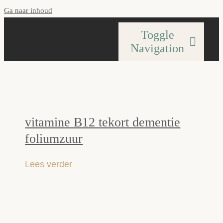
Ga naar inhoud
Toggle
Navigation
Home
vitamine B12 tekort dementie
Mijn aanpak
foliumzuur
Over Mij
Lees verder
Blog
Vergoedingen