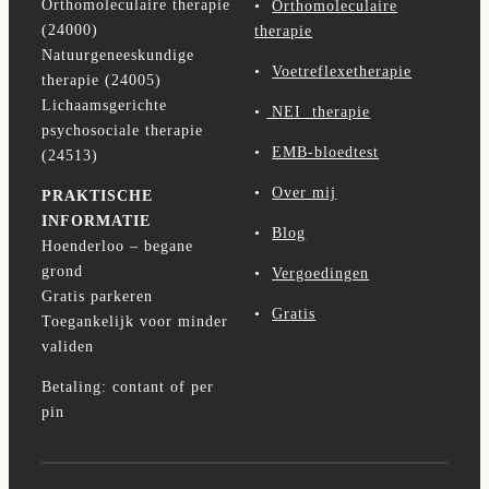
Orthomoleculaire therapie
•
Orthomoleculaire
(24000)
therapie
Natuurgeneeskundige
•
Voetreflexetherapie
therapie (24005)
Lichaamsgerichte
•
NEI therapie
psychosociale therapie
•
EMB-bloedtest
(24513)
•
Over mij
PRAKTISCHE
INFORMATIE
•
Blog
Hoenderloo – begane
grond
•
Vergoedingen
Gratis parkeren
•
Gratis
Toegankelijk voor minder
validen
Betaling: contant of per
pin