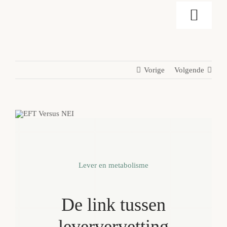
Ga
Toggl
naar
inhoud
Naviga
Home
Vorige
Volgende
Mijn aanpak
Over Mij
Blog
Lever en metabolisme
Vergoedingen
De link tussen
leververvetting
Gratis