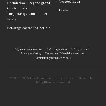
•
Vergoedingen
Hoenderloo – begane grond
Gratis parkeren
•
Gratis
Toegankelijk voor minder
validen
Betaling: contant of per pin
Algemene Voorwaarden
CAT vergoedbaar
CAT geschillen
Privacyverklaring
Vergoeding
Behandelovereenkomst
Toestemmingsformulier
VVNT
© 2012 - 2026 Life & Soul Coach · Lenie Stender · Hoenderloo ·
info@lifeandsoulcoach.nl