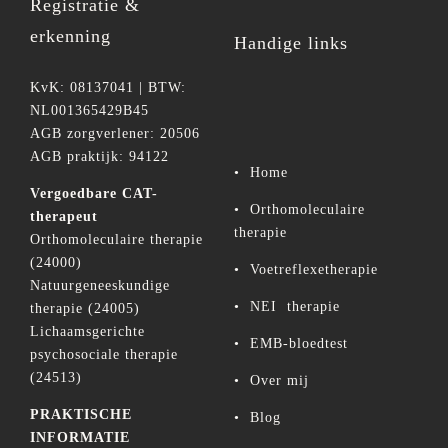
Registratie &
erkenning
Handige links
KvK: 08137041 | BTW:
NL001365429B45
AGB zorgverlener: 20506
AGB praktijk: 94122
•
Home
Vergoedbare CAT-
•
Orthomoleculaire
therapeut
therapie
Orthomoleculaire therapie
(24000)
•
Voetreflexetherapie
Natuurgeneeskundige
•
NEI therapie
therapie (24005)
Lichaamsgerichte
•
EMB-bloedtest
psychosociale therapie
(24513)
•
Over mij
PRAKTISCHE
•
Blog
INFORMATIE